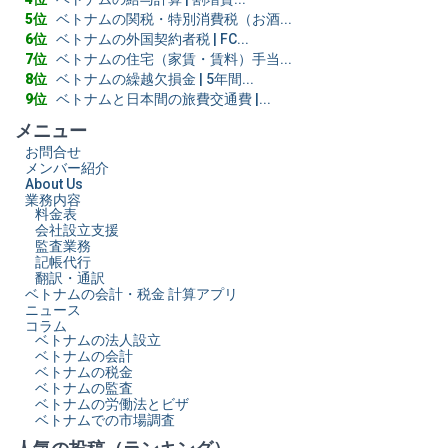
ベトナムの関税・特別消費税（お酒...
ベトナムの外国契約者税 | FC...
ベトナムの住宅（家賃・賃料）手当...
ベトナムの繰越欠損金 | 5年間...
ベトナムと日本間の旅費交通費 |...
メニュー
お問合せ
メンバー紹介
About Us
業務内容
料金表
会社設立支援
監査業務
記帳代行
翻訳・通訳
ベトナムの会計・税金 計算アプリ
ニュース
コラム
ベトナムの法人設立
ベトナムの会計
ベトナムの税金
ベトナムの監査
ベトナムの労働法とビザ
ベトナムでの市場調査